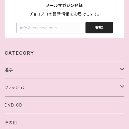
メールマガジン登録
チョコプロの最新情報をお届けします。
登録
CATEGORY
選手
駿河メイ
ファッション
小石川チエ
チョコプロ／ChocoPro
DVD、CD
桐原季子
高梨将弘／Masahiro Takanashi
その他