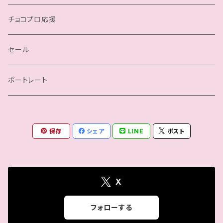
四ツ葉ミヤ
我闘雲舞／Gatoh Move
チョコプロ応援
沙也加
セール
瀬戸ノノカ
ポートレート
奏衣エリー
保存
シェア
LINE
ポスト
谷綿ヒヨリ
帯広さやか
X
さくらえみ
フォローする