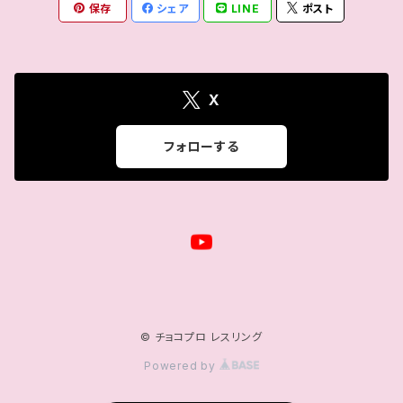
保存
シェア
LINE
ポスト
谷綿ヒヨリ
帯広さやか
X
さくらえみ
フォローする
高梨将弘
バリヤン・アッキ
広海カホ
© チョコプロ レスリング
Powered by