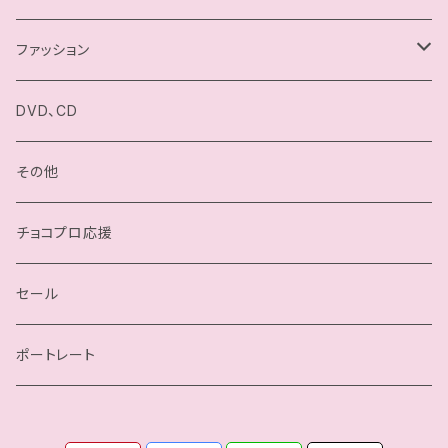
駿河メイ
ファッション
小石川チエ
チョコプロ／ChocoPro
DVD、CD
桐原季子
高梨将弘／Masahiro Takanashi
その他
四ツ葉ミヤ
我闘雲舞／Gatoh Move
チョコプロ応援
沙也加
セール
瀬戸ノノカ
ポートレート
奏衣エリー