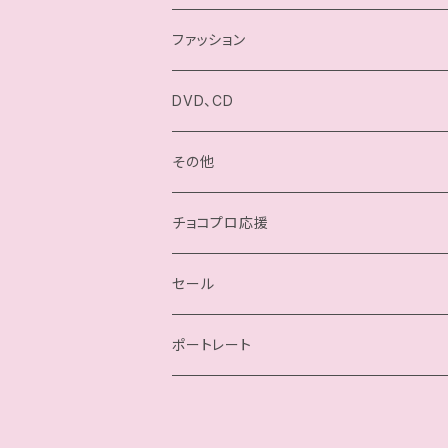
駿河メイ
ファッション
小石川チエ
チョコプロ／ChocoPro
DVD、CD
桐原季子
高梨将弘／Masahiro Takanashi
その他
四ツ葉ミヤ
我闘雲舞／Gatoh Move
チョコプロ応援
沙也加
セール
瀬戸ノノカ
ポートレート
奏衣エリー