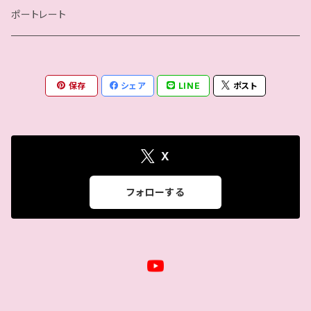
瀬戸ノノカ
ポートレート
奏衣エリー
保存
シェア
LINE
ポスト
谷綿ヒヨリ
帯広さやか
X
さくらえみ
フォローする
高梨将弘
バリヤン・アッキ
広海カホ