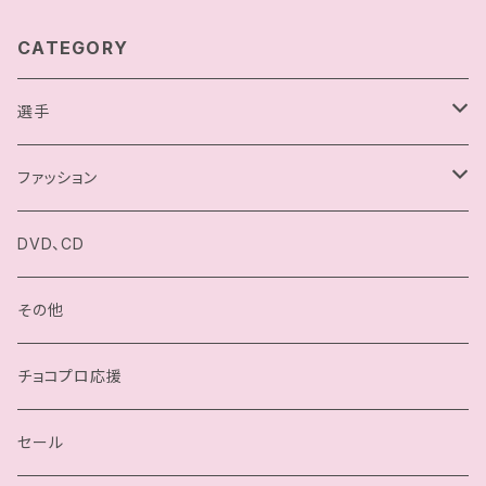
CATEGORY
選手
駿河メイ
ファッション
小石川チエ
チョコプロ／ChocoPro
DVD、CD
桐原季子
高梨将弘／Masahiro Takanashi
その他
四ツ葉ミヤ
我闘雲舞／Gatoh Move
チョコプロ応援
沙也加
セール