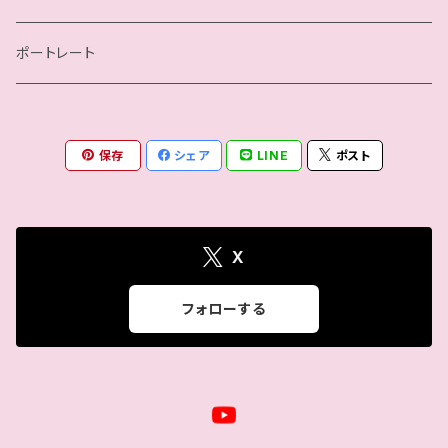
瀬戸ノノカ
ポートレート
奏衣エリー
保存
シェア
LINE
ポスト
谷綿ヒヨリ
帯広さやか
X
さくらえみ
フォローする
高梨将弘
バリヤン・アッキ