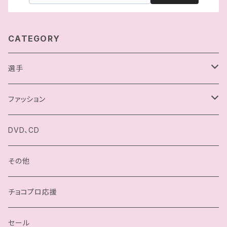
CATEGORY
選手
駿河メイ
ファッション
小石川チエ
チョコプロ／ChocoPro
DVD、CD
桐原季子
高梨将弘／Masahiro Takanashi
その他
四ツ葉ミヤ
我闘雲舞／Gatoh Move
チョコプロ応援
沙也加
セール