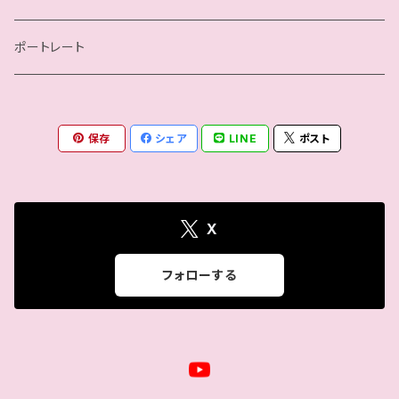
瀬戸ノノカ
ポートレート
奏衣エリー
保存
シェア
LINE
ポスト
谷綿ヒヨリ
帯広さやか
X
さくらえみ
フォローする
高梨将弘
バリヤン・アッキ