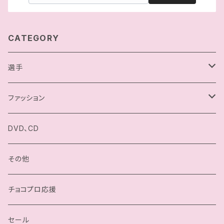
CATEGORY
選手
駿河メイ
ファッション
小石川チエ
チョコプロ／ChocoPro
DVD、CD
桐原季子
高梨将弘／Masahiro Takanashi
その他
四ツ葉ミヤ
我闘雲舞／Gatoh Move
チョコプロ応援
沙也加
セール