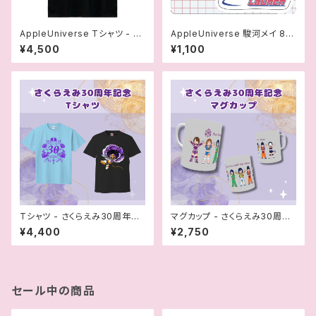
AppleUniverse Tシャツ - 駿
AppleUniverse 駿河メイ 8周
河メイ
年記念マルチ宇宙ステッカー
¥4,500
¥1,100
Tシャツ - さくらえみ30周年記
マグカップ - さくらえみ30周年
念Tシャツ
記念
¥4,400
¥2,750
セール中の商品