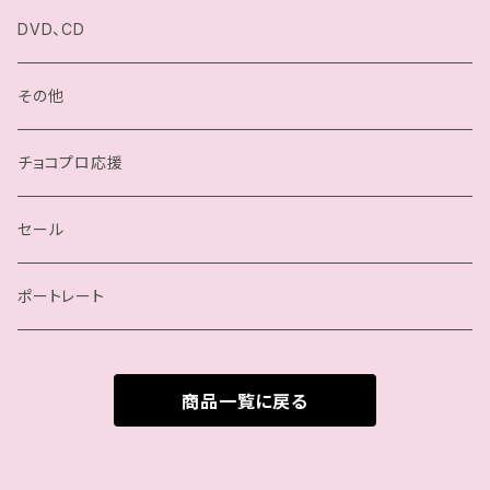
小石川チエ
チョコプロ／ChocoPro
DVD、CD
桐原季子
高梨将弘／Masahiro Takanashi
その他
四ツ葉ミヤ
我闘雲舞／Gatoh Move
チョコプロ応援
沙也加
セール
瀬戸ノノカ
ポートレート
奏衣エリー
商品一覧に戻る
谷綿ヒヨリ