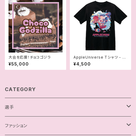
大会を応援！チョコゴジラ
AppleUniverse Tシャツ - 駿
河メイ
¥55,000
¥4,500
CATEGORY
選手
駿河メイ
ファッション