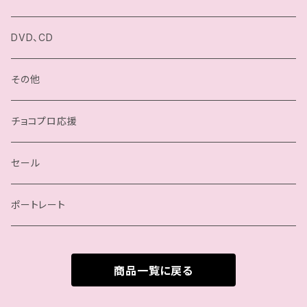
小石川チエ
チョコプロ／ChocoPro
DVD、CD
桐原季子
高梨将弘／Masahiro Takanashi
その他
四ツ葉ミヤ
我闘雲舞／Gatoh Move
チョコプロ応援
沙也加
セール
瀬戸ノノカ
ポートレート
奏衣エリー
商品一覧に戻る
谷綿ヒヨリ