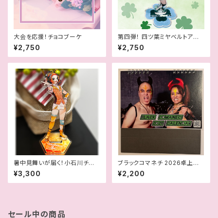
大会を応援！チョコブーケ
第四弾！ 四ツ葉ミヤベルトアクリ
ルスタンド
¥2,750
¥2,750
暑中見舞いが届く！小石川チエ
ブラックコマネチ 2026卓上カ
生誕記念アクスタ
レンダー
¥3,300
¥2,200
セール中の商品