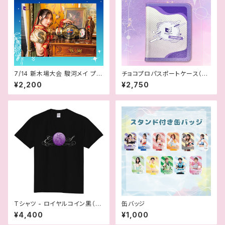
7/14 新木場大会 駿河メイ プリ
チョコプロパスポートケース（お
ント版ポートレート
まけ付き）
¥2,200
¥2,750
Tシャツ - ロイヤルコイン黒（さ
缶バッジ
くらえみ）
¥4,400
¥1,000