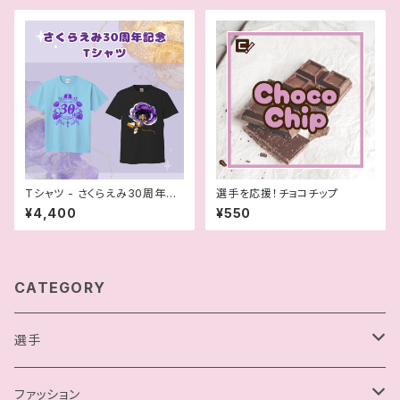
Tシャツ - さくらえみ30周年記
選手を応援！チョコチップ
念Tシャツ
¥4,400
¥550
CATEGORY
選手
駿河メイ
ファッション