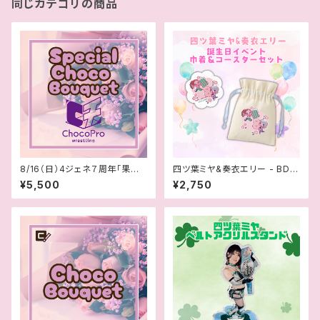
同じカテゴリの商品
8/16（日）4ジェネ７周年「果汁2
四ツ葉ミヤ&奏衣エリー - BDイ
545％」スペシャルブーケ
ベント巾着＆コースターセット
¥5,500
¥2,750