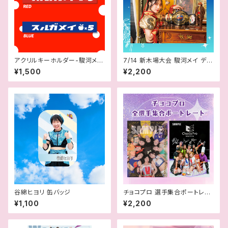
アクリルキーホルダー-駿河メイ
7/14 新木場大会 駿河メイ デジ
5周年記念
タル版ポートレート
¥1,500
¥2,200
谷綿ヒヨリ 缶バッジ
チョコプロ 選手集合ポートレー
ト
¥1,100
¥2,200