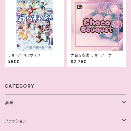
チョコプロB2ポスター
大会を応援！チョコブーケ
¥500
¥2,750
CATEGORY
選手
駿河メイ
ファッション