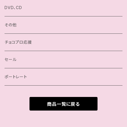
小石川チエ
チョコプロ／ChocoPro
DVD、CD
桐原季子
高梨将弘／Masahiro Takanashi
その他
四ツ葉ミヤ
我闘雲舞／Gatoh Move
チョコプロ応援
沙也加
セール
瀬戸ノノカ
ポートレート
奏衣エリー
商品一覧に戻る
谷綿ヒヨリ