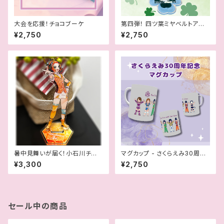
大会を応援！チョコブーケ
第四弾！ 四ツ葉ミヤベルトアクリ
ルスタンド
¥2,750
¥2,750
暑中見舞いが届く！小石川チエ
マグカップ - さくらえみ30周年
生誕記念アクスタ
記念
¥3,300
¥2,750
セール中の商品