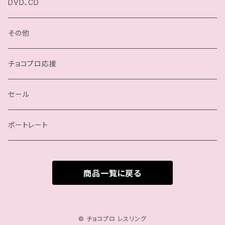
小石川チエ
チョコプロ／ChocoPro
DVD、CD
桐原季子
高梨将弘／Masahiro Takanashi
その他
四ツ葉ミヤ
我闘雲舞／Gatoh Move
チョコプロ応援
沙也加
セール
瀬戸ノノカ
ポートレート
奏衣エリー
商品一覧に戻る
谷綿ヒヨリ
帯広さやか
© チョコプロ レスリング