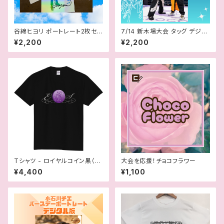
谷綿ヒヨリ ポートレート2枚セッ
7/14 新木場大会 タッグ デジタ
ト（ステッカー＆会員証付）
ル版ポートレート
¥2,200
¥2,200
Tシャツ - ロイヤルコイン黒（さ
大会を応援！チョコフラワー
くらえみ）
¥4,400
¥1,100