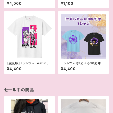
e I'm Champion」！
年記念マルチ宇宙ステッカー
¥4,000
¥1,100
【復刻版】Tシャツ - TeaDK（さ
Tシャツ - さくらえみ30周年記
くら＆クリス）
念Tシャツ
¥4,400
¥4,400
セール中の商品