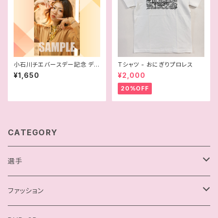
小石川チエバースデー記念 デジ
Tシャツ - おにぎりプロレス
タル版ポートレート
¥1,650
¥2,000
20%OFF
CATEGORY
選手
駿河メイ
ファッション