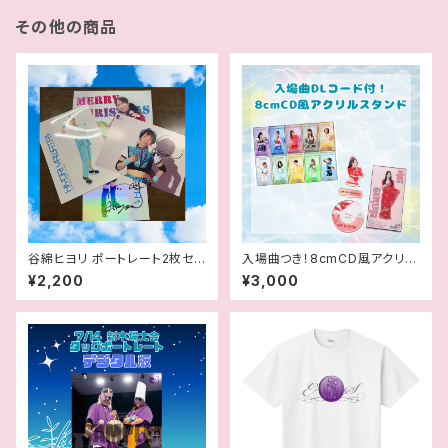
その他の商品
谷綿ヒヨリ ポートレート2枚セッ
入場曲つき！8cmCD風アクリル
ト（ステッカー＆会員証付）
スタンド
¥2,200
¥3,000