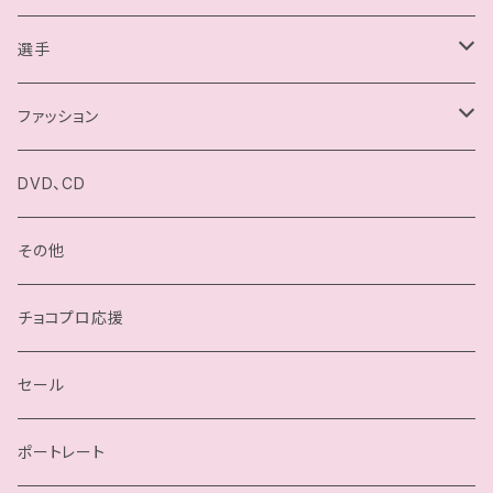
選手
駿河メイ
ファッション
小石川チエ
チョコプロ／ChocoPro
DVD、CD
桐原季子
高梨将弘／Masahiro Takanashi
その他
四ツ葉ミヤ
我闘雲舞／Gatoh Move
チョコプロ応援
沙也加
セール
瀬戸ノノカ
ポートレート