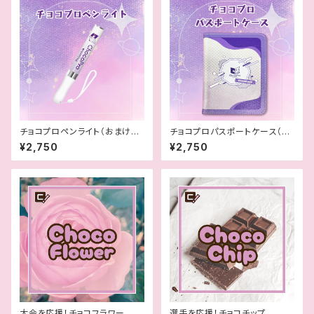
チョコプロペンライト（おまけ付
チョコプロパスポートケース（お
き）
まけ付き）
¥2,750
¥2,750
大会を応援！チョコフラワー
選手を応援！チョコチップ