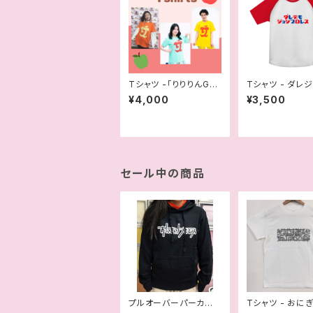
Tシャツ -「りりりんG
Tシャツ - ダレジ
O！」
D
¥4,000
¥3,500
セール中の商品
プルオーバーパーカー -
Tシャツ - おに