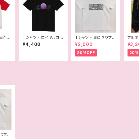
ョ赤 O
Tシャツ - ロイヤルコイ
Tシャツ - おにぎりプロ
プルオ
ン黒（さくらえみ）
レス
おにぎ
¥4,400
¥2,000
¥3,2
20%OFF
20%
ぎりプロ