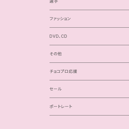
選手
駿河メイ
ファッション
小石川チエ
チョコプロ／ChocoPro
DVD、CD
桐原季子
高梨将弘／Masahiro Takanashi
その他
四ツ葉ミヤ
我闘雲舞／Gatoh Move
チョコプロ応援
沙也加
セール
瀬戸ノノカ
ポートレート
奏衣エリー