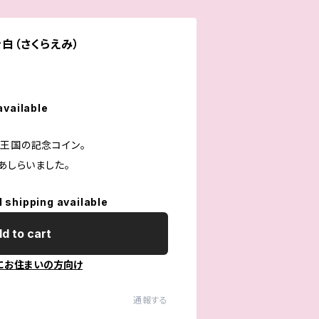
ン白（さくらえみ）
available
る王国の記念コイン。
をあしらいました。
l shipping available
d to cart
にお住まいの方向け
通報する