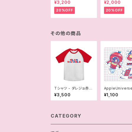
おにぎりプロレス
レス
¥3,200
¥2,000
20%OFF
20%OFF
その他の商品
Tシャツ - ダレジョ赤 O
AppleUniver
D
メイ 8周年記念
¥3,500
¥1,100
宇宙ステッカー
CATEGORY