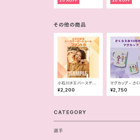
20%OFF
20%OFF
その他の商品
小石川チエバースデー
マグカップ - さ
ホログラム プリント版
30周年記念
¥2,200
¥2,750
ポートレート
CATEGORY
選手