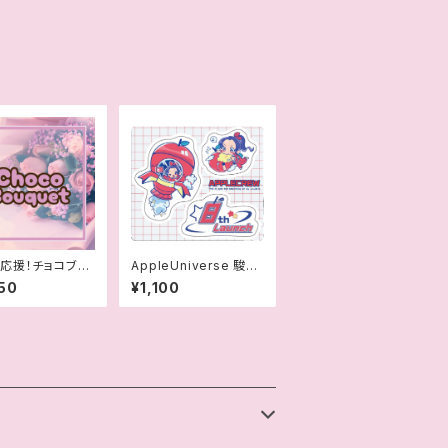
応援！チョコブー
AppleUniverse 駿河
メイ 8周年記念マルチ
50
¥1,100
宇宙ステッカー