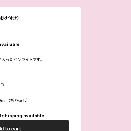
まけ付き）
available
が入ったペンライトです。
！
mm
0mm（折り返し）
l shipping available
d to cart