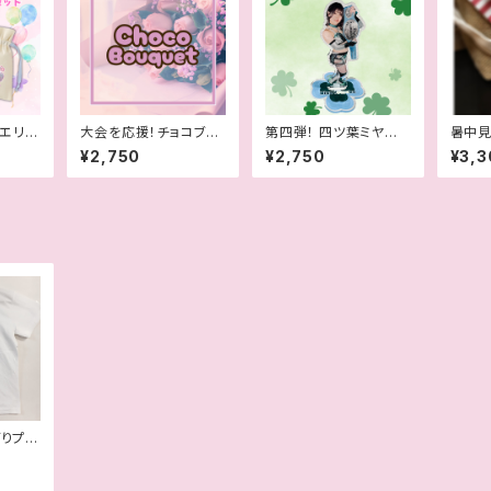
エリー
大会を応援！チョコブー
第四弾！ 四ツ葉ミヤベ
暑中見
着＆コ
ケ
ルトアクリルスタンド
川チエ
¥2,750
¥2,750
¥3,3
タ
ぎりプロ