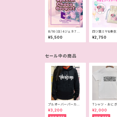
8/16（日）4ジェネ７周
四ツ葉ミヤ&奏衣
年「果汁2545％」スペ
- BDイベント巾
¥5,500
¥2,750
シャルブーケ
ースターセット
セール中の商品
プルオーバーパーカー -
Tシャツ - おに
おにぎりプロレス
レス
¥3,200
¥2,000