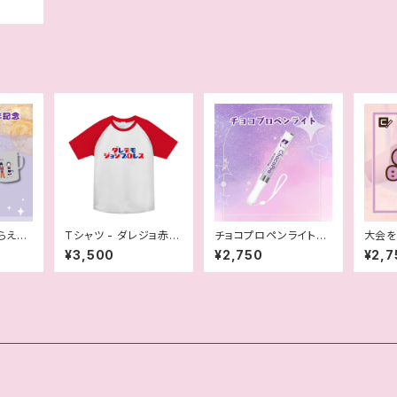
くらえみ
Tシャツ - ダレジョ赤 O
チョコプロペンライト
大会を
D
（おまけ付き）
ケ
¥3,500
¥2,750
¥2,7