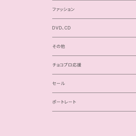
駿河メイ
ファッション
小石川チエ
チョコプロ／ChocoPro
DVD、CD
桐原季子
高梨将弘／Masahiro Takanashi
その他
四ツ葉ミヤ
我闘雲舞／Gatoh Move
チョコプロ応援
沙也加
セール
瀬戸ノノカ
ポートレート
奏衣エリー